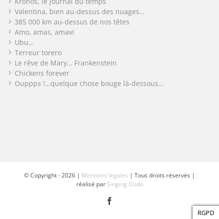
Kronos, le journal du temps
Valentina, bien au-dessus des nuages…
385 000 km au-dessus de nos têtes
Amo, amas, amavi
Ubu…
Terreur torero
Le rêve de Mary… Frankenstein
Chickens forever
Ouppps !…quelque chose bouge là-dessous…
© Copyright -
2026 |
Mentions légales
| Tous droits réservés |
réalisé par
Singing Dodo
Facebook
RGPD