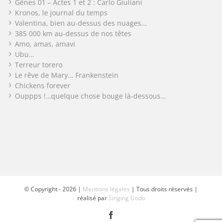
Gênes 01 – Actes 1 et 2 : Carlo Giuliani
Kronos, le journal du temps
Valentina, bien au-dessus des nuages…
385 000 km au-dessus de nos têtes
Amo, amas, amavi
Ubu…
Terreur torero
Le rêve de Mary… Frankenstein
Chickens forever
Ouppps !…quelque chose bouge là-dessous…
© Copyright -
2026 |
Mentions légales
| Tous droits réservés |
réalisé par
Singing Dodo
Facebook