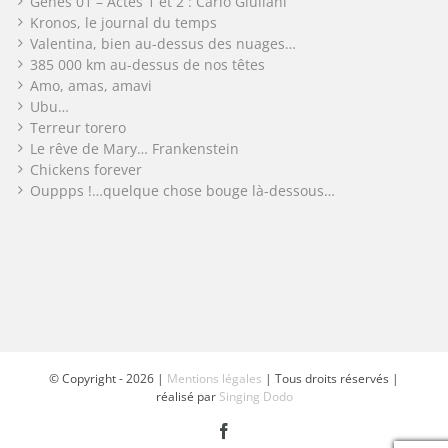
Gênes 01 – Actes 1 et 2 : Carlo Giuliani
Kronos, le journal du temps
Valentina, bien au-dessus des nuages…
385 000 km au-dessus de nos têtes
Amo, amas, amavi
Ubu…
Terreur torero
Le rêve de Mary… Frankenstein
Chickens forever
Ouppps !…quelque chose bouge là-dessous…
© Copyright -
2026 |
Mentions légales
| Tous droits réservés |
réalisé par
Singing Dodo
Facebook